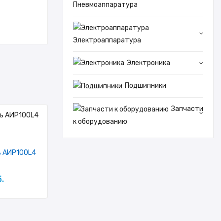
Пневмоаппаратура
Электроаппаратура
Электроника
Подшипники
Запчасти
к оборудованию
ь АИР100L4
Электродвигатель AiP63A4
ЭЛЕКТ
B34
2ПБВ1
.
166.4 руб.
0