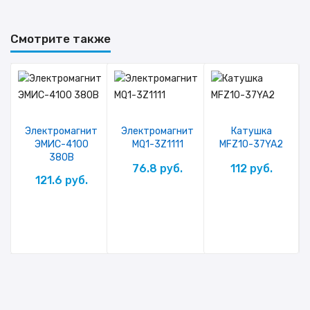
Смотрите также
Электромагнит
Электромагнит
Катушка
ЭМИС-4100
MQ1-3Z1111
MFZ10-37YA2
т
380В
0
76.8 руб.
112 руб.
121.6 руб.