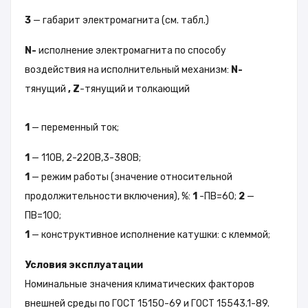
3
— габарит электромагнита (см. табл.)
N-
исполнение электромагнита по способу
воздействия на исполнительный механизм:
N-
тянущий
, Z
-тянущий и толкающий
1
— переменный ток;
1
— 110В, 2-220В,3-380В;
1
— режим работы (значение относительной
продолжительности включения), %:
1
-ПВ=60;
2
—
ПВ=100;
1
— конструктивное исполнение катушки: с клеммой;
Условия эксплуатации
Номинальные значения климатических факторов
внешней среды по ГОСТ 15150-69 и ГОСТ 15543.1-89.