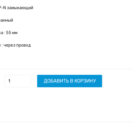
-P-N замыкающий
ванный
а : 55 мм
 : через провод
ДОБАВИТЬ В КОРЗИНУ