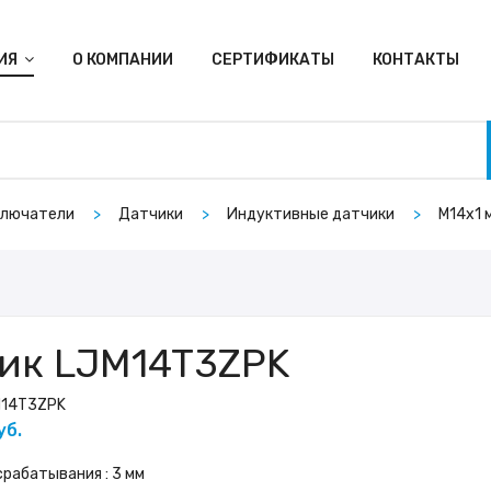
ИЯ
О КОМПАНИИ
СЕРТИФИКАТЫ
КОНТАКТЫ
ключатели
Датчики
Индуктивные датчики
M14х1 
ик LJM14T3ZPK
M14T3ZPK
уб.
рабатывания : 3 мм