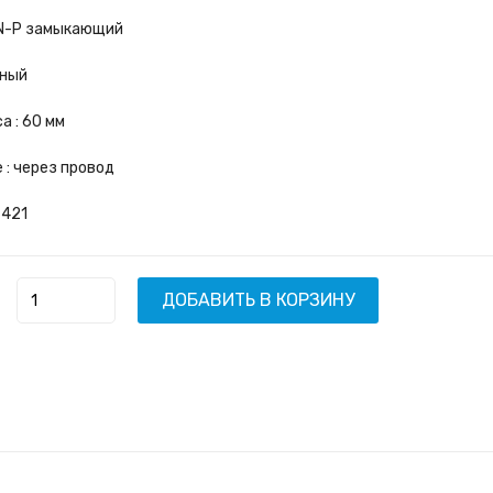
-N-P замыкающий
нный
а : 60 мм
 : через провод
-421
ДОБАВИТЬ В КОРЗИНУ