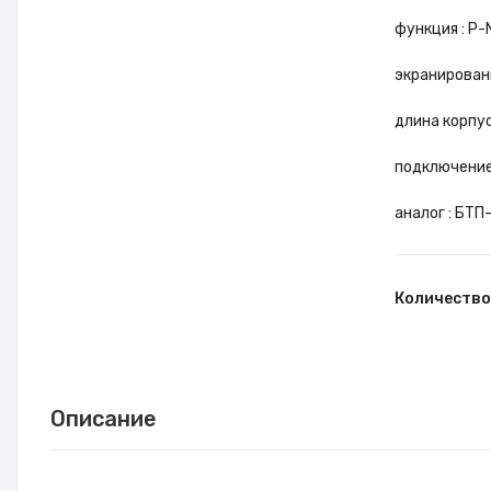
функция : P
экранирова
длина корпус
подключение
аналог : БТП
Количество
Описание