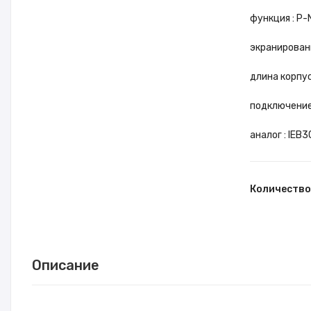
функция : P
экранирова
длина корпус
подключение
аналог : IEB
Количество
Описание