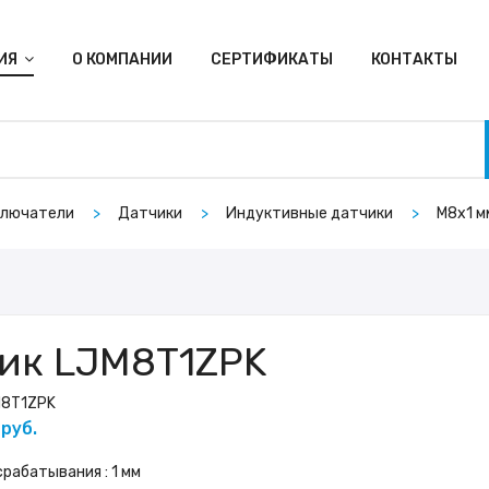
ИЯ
О КОМПАНИИ
СЕРТИФИКАТЫ
КОНТАКТЫ
ключатели
Датчики
Индуктивные датчики
M8х1 м
ик LJM8T1ZPK
8T1ZPK
 руб.
рабатывания : 1 мм