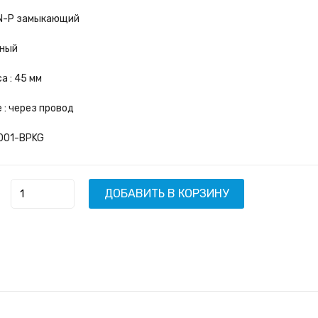
-N-P замыкающий
нный
а : 45 мм
 : через провод
3001-BPKG
ДОБАВИТЬ В КОРЗИНУ