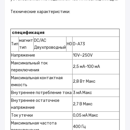
Технические характеристики:
спецификация
магнит
DC/AC
Тип
НО
D-A73
тип
Двухпроводный
Напряжение
10V~250V
Максимальный ток
2,5 мА-100 мА
переключения
Максимальная контактная
2,8 Вт Макс
емкость
Внутреннее потребление тока
3 мА Макс
Внутреннее остаточное
2,7 В Макс
напряжение
Ток утечки
0,05 мА Макс
Максимальная частота
400 Гц