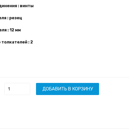
динения : винты
ля : резец
ля : 12 мм
 толкателей : 2
ДОБАВИТЬ В КОРЗИНУ