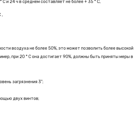
C и 24 ч в среднем составляет не более + 35 ° C,
 ,
жности воздуха не более 50%, это может позволить более высокой
мер, при 20 ° С она достигает 90%, должны быть приняты меры в 
овень загрязнения 3";
мощью двух винтов;