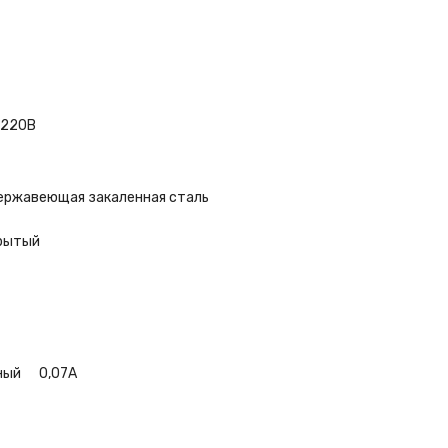
 220В
: нержавеющая закаленная сталь
крытый
янный 0,07А