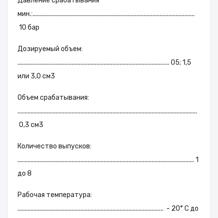
Давление срабатывания
мин.:...............................................................................................................
10 бар
Дозируемый объем:
........................................................................................................ 05; 1,5
или 3,0 см3
Объем срабатывания:
...........................................................................................................................
0,3 см3
Количество выпусков:
......................................................................................................................... 1
до 8
Рабочая температура:
.................................................................................................... - 20° C до