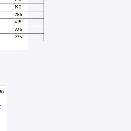
190
285
415
935
975
0
фильтр MF-24
фильтр MF-1
76.8 руб.
54.4 руб.