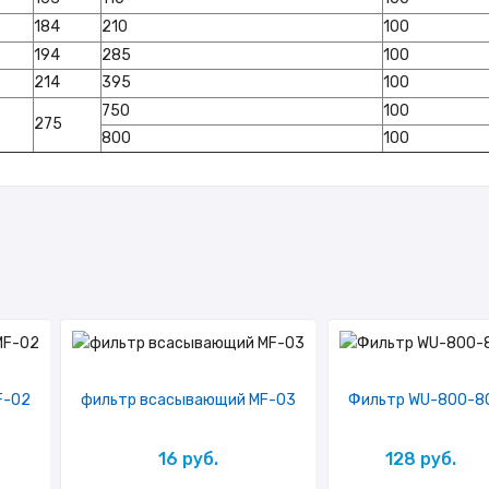
184
210
100
194
285
100
214
395
100
750
100
275
800
100
F-02
фильтр всасывающий MF-03
Фильтр WU-800-8
16 руб.
128 руб.