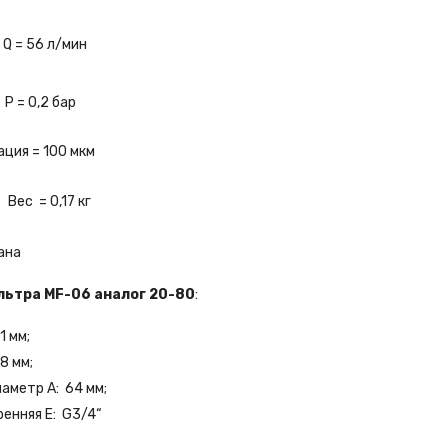
 = 56 л/мин
= 0,2 бар
я = 100 мкм
с = 0,17 кг
ана
льтра MF-06 аналог 20-80
:
1 мм;
8 мм;
аметр A: 64 мм;
ренняя E: G3/4“