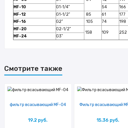
MF-10
G1-1/4"
54
166
MF-12
G1-1/2"
85
61
177
MF-16
G2”
105
74
198
MF-20
G2-1/2"
158
109
252
MF-24
G3"
Смотрите также
фильтр всасывающий MF-04
Фильтр всасывающий M
19.2 руб.
15.36 руб.