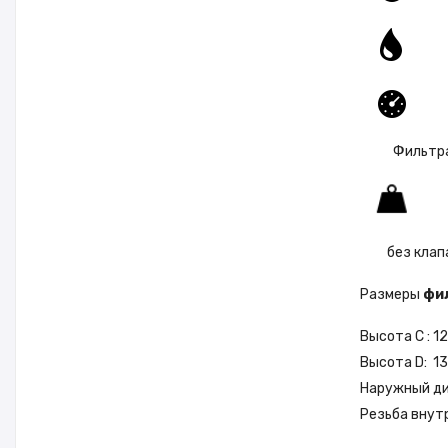
Q
P 
Фильтраци
Ве
без клап
Размеры
фи
Высота С : 12
Высота D: 13
Наружный ди
Резьба внут