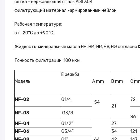
сетка - нержавеющая сталь AISI 304
фильтрующий материал -армированный нейлон.
Рабочая температура:
от -20°C до +90°C.
Жидкость: минеральные масла HH, HM, HR, HV, HG согласно 
Тонкость фильтрации: 100 мкм.
Е резьба
Модель
A mm
B mm
C m
MF-02
G1/4
72
54
21
MF-03
G3/8
86
MF-04
G1/2”
27
MF-06
G3/4”
34
121
MF-08
G1"
64
42
147