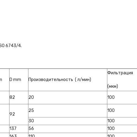
ISO 6743/4.
Фильтрация
m
D mm
Производительность ( л/мин)
(мкм)
82
20
100
25
100
92
30
100
137
56
100
163
110
100