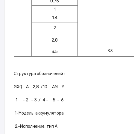
0.75
1
1.4
2
2.8
33
3.5
Структура обозначений :
GXQ - А- 2,8 /10- АМ - Y
1 - 2 - 3 / 4 - 5 - 6
1-Модель аккумулятора
2.-Исполнение: тип А