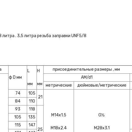
 литра . 3,5 литра резьба заправки UNF5/8
а
присоединительные размеры , мм
L
Н
ф D мм
AM/d1
мм
мм
метрические
дюймовые/метрические
74
105
21
84
110
93
118
M14x1.5
G½
105
135
115
147
M18x2.4
M28x3.1
25