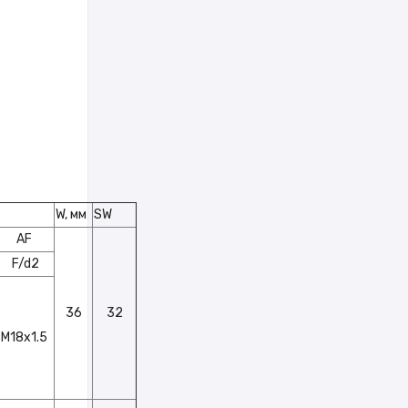
W, мм
SW
AF
F/d2
36
32
M18x1.5