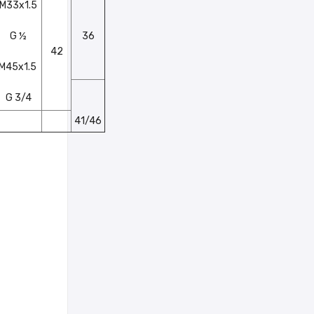
M33x1.5
G ½
36
42
M45x1.5
G 3/4
41/46