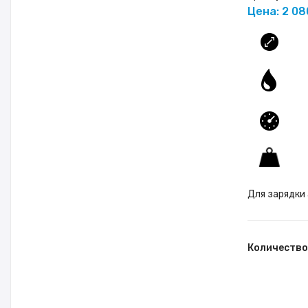
Цена: 2 08
Ду 
Q
P 
Ве
Для зарядки
Количество