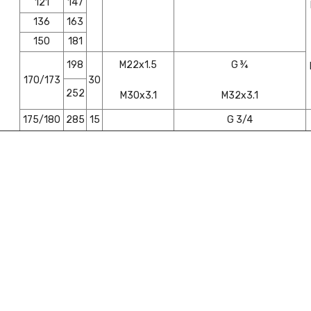
121
147
136
163
150
181
198
M22x1.5
G ¾
170/173
30
252
M30x3.1
M32x3.1
175/180
285
15
G 3/4