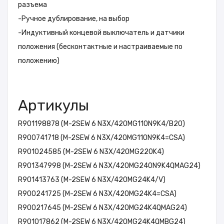
разъема
-
Ручное дублирование, на выбор
-
Индуктивный концевой выключатель и датчики
положения (бесконтактные и настраиваемые по
положению)
Артикулы
R901198878 (M-2SEW 6 N3X/420MG110N9K4/B20)
R900741718 (M-2SEW 6 N3X/420MG110N9K4=CSA)
R901024585 (M-2SEW 6 N3X/420MG220K4)
R901347998 (M-2SEW 6 N3X/420MG240N9K4QMAG24)
R901413763 (M-2SEW 6 N3X/420MG24K4/V)
R900241725 (M-2SEW 6 N3X/420MG24K4=CSA)
R900217645 (M-2SEW 6 N3X/420MG24K4QMAG24)
R901017862 (M-2SEW 6 N3X/420MG24K4QMBG24)