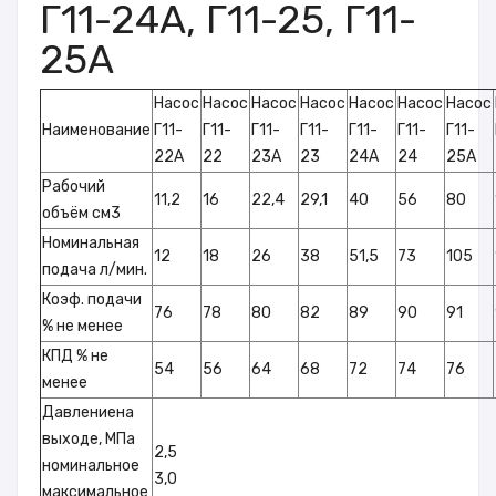
Г11-24А, Г11-25, Г11-
25А
Насос
Насос
Насос
Насос
Насос
Насос
Насос
Наименование
Г11-
Г11-
Г11-
Г11-
Г11-
Г11-
Г11-
22А
22
23А
23
24А
24
25А
Рабочий
11,2
16
22,4
29,1
40
56
80
объём см3
Номинальная
12
18
26
38
51,5
73
105
подача л/мин.
Коэф. подачи
76
78
80
82
89
90
91
% не менее
КПД % не
54
56
64
68
72
74
76
менее
Давлениена
выходе, МПа
2,5
номинальное
3,0
максимальное