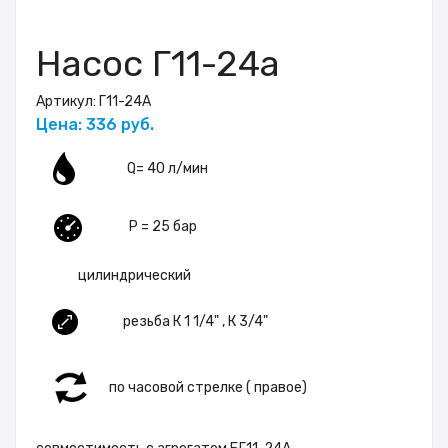
Насос Г11-24а
Артикул:
Г11-24А
Цена: 336 руб.
Q= 40 л/мин
P = 25 бар
цилиндрический
резьба К 1 1/4" , К 3/4"
по часовой стрелке ( правое)