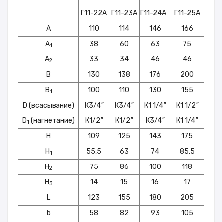
Г11-22А
Г11-23А
Г11-24А
Г11-25А
А
110
114
146
166
А
38
60
63
75
1
А
33
34
46
46
2
В
130
138
176
200
В
100
110
130
155
1
D (всасывание)
К3/4
"
К3/4
"
К1 1/4
"
К1 1/2
"
D
(нагнетание)
К1/2
"
К1/2
"
К3/4
"
К1 1/4
"
1
H
109
125
143
175
H
55,5
63
74
85,5
1
H
75
86
100
118
2
H
14
15
16
17
3
L
123
155
180
205
b
58
82
93
105