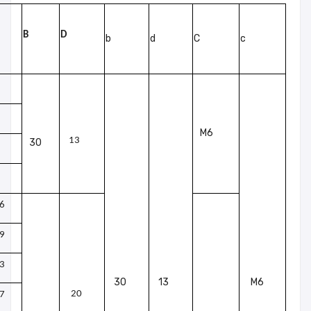
B
D
b
d
C
c
M6
13
30
6
9
3
30
13
M6
20
7