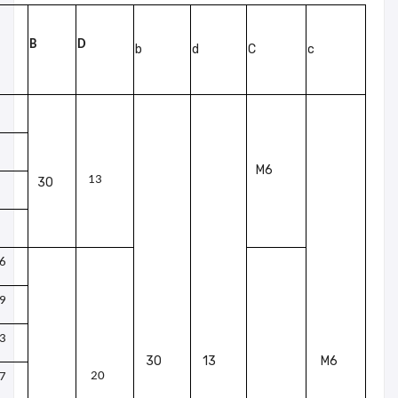
B
D
b
d
C
c
M6
13
30
6
9
3
30
13
M6
20
7