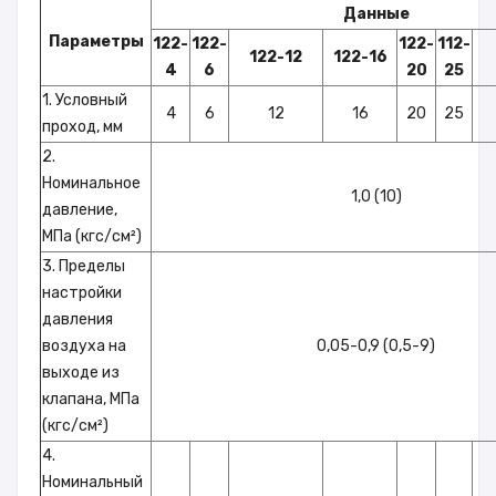
Данные
Параметры
122-
122-
122-
112-
122-12
122-16
4
6
20
25
1. Условный
4
6
12
16
20
25
проход, мм
2.
Номинальное
1,0 (10)
давление,
МПа (кгс/см²)
3. Пределы
настройки
давления
воздуха на
0,05-0,9 (0,5-9)
выходе из
клапана, МПа
(кгс/см²)
4.
Номинальный