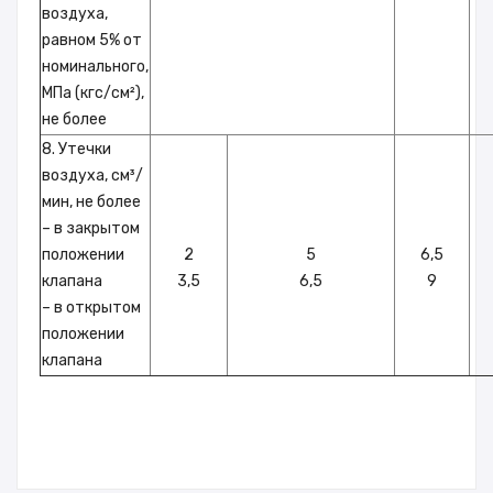
воздуха,
равном 5% от
номинального,
МПа (кгс/см²),
не более
8. Утечки
воздуха, см³/
мин, не более
– в закрытом
положении
2
5
6,5
клапана
3,5
6,5
9
– в открытом
положении
клапана
Дополнительное описание