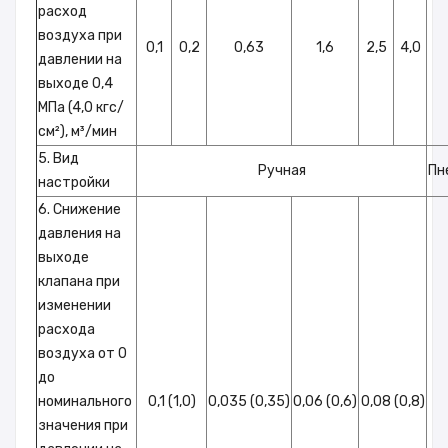
расход
воздуха при
0,1
0,2
0,63
1,6
2,5
4,0
давлении на
выходе 0,4
МПа (4,0 кгс/
см²), м³/мин
5. Вид
Ручная
Пн
настройки
6. Снижение
давления на
выходе
клапана при
изменении
расхода
воздуха от 0
до
номинального
0,1 (1,0)
0,035 (0,35)
0,06 (0,6)
0,08 (0,8)
значения при