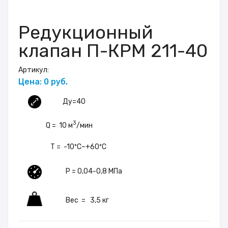
Редукционный
клапан П-КРМ 211-40
Артикул:
Цена: 0 руб.
Ду=40
3
Q = 10 м
/мин
T = -10ºC~+60ºC
P = 0,04-0,8 МПа
Вес = 3,5 кг