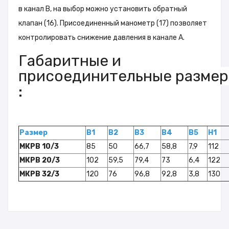
в канал B, на выбор можно установить обратный
клапан (16). Присоединенный манометр (17) позволяет
контролировать снижение давления в канале A.
Габаритные и
присоединительные разме
:
Размер
B1
B2
B3
B4
B5
H1
МКРВ 10/3
85
50
66,7
58,8
7,9
112
МКРВ 20/3
102
59,5
79,4
73
6,4
122
МКРВ 32/3
120
76
96,8
92,8
3,8
130